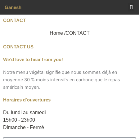
Aller
Ganesh
au
MENU (TOUS NOS 
contenu
CONTACT
Home /
CONTACT
CONTACT US
We’d love to hear from you!
Notre menu végétal signifie que nous sommes déjà en
moyenne 30 % moins intensifs en carbone que le repas
américain moyen.
Horaires d'ouvertures
Du lundi au samedi
15h00 - 23h00
Dimanche - Fermé