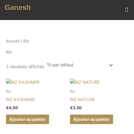
Aller
Ganesh
au
contenu
MENU (TOUS NOS 
Accueil
/ Riz
Riz
3 résultats affichés
Riz
Riz
RIZ KASHMIRI
RIZ NATURE
€
4,00
€
3,50
Ajouter au panier
Ajouter au panier