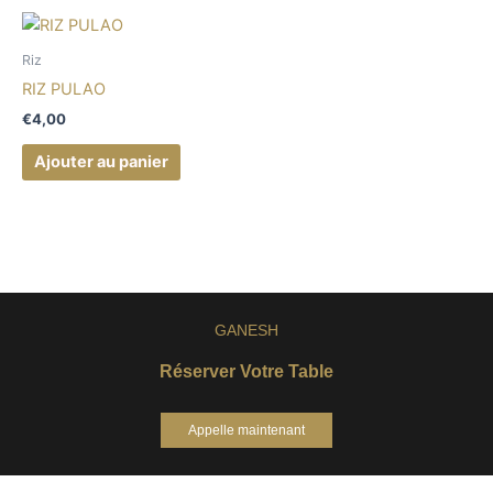
Riz
RIZ PULAO
€
4,00
Ajouter au panier
GANESH
Réserver Votre Table
Appelle maintenant