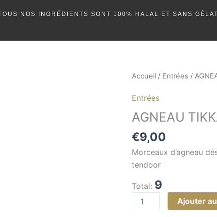
TOUS NOS INGRÉDIENTS SONT 100% HALAL ET SANS GÉLAT
quantité
Accueil
/
Entrées
/ AGNE
de
Entrées
AGNEAU
TIKKA
AGNEAU TIKK
€
9,00
Morceaux d’agneau déso
tendoor
9
Total:
Ajouter au