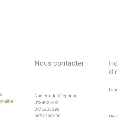
Nous contacter
Ho
d'
Lun
e
Numéro de téléphone :
tialité
0139625731
0175265599
0652288608
Heu