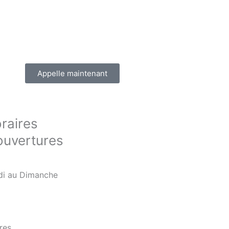
Appelle maintenant
raires
ouvertures
di au Dimanche
res