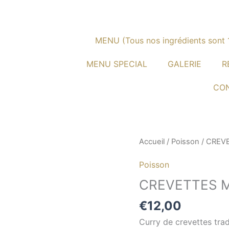
MENU (Tous nos ingrédients sont 1
MENU SPECIAL
GALERIE
R
CO
quantité
Accueil
/
Poisson
/ CREVE
de
Poisson
CREVETTES
MALAI
CREVETTES M
(doux)
€
12,00
Curry de crevettes trad