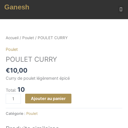
Aller
Ganesh
au
contenu
MENU (TOUS NOS 
quantité
de
POULET
Accueil
/
Poulet
/ POULET CURRY
CURRY
Poulet
POULET CURRY
€
10,00
Curry de poulet légèrement épicé
10
Total:
Ajouter au panier
Catégorie :
Poulet