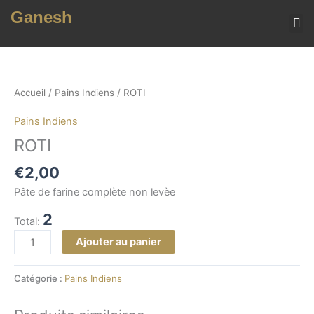
Aller
Ganesh
au
contenu
MENU (TOUS NOS 
quantité
de
ROTI
Accueil
/
Pains Indiens
/ ROTI
Pains Indiens
ROTI
€
2,00
Pâte de farine complète non levèe
2
Total:
Ajouter au panier
Catégorie :
Pains Indiens