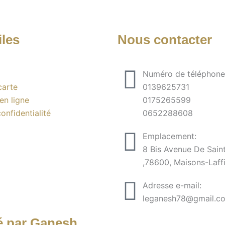
iles
Nous contacter
Numéro de téléphone
carte
0139625731
n ligne
0175265599
onfidentialité
0652288608
Emplacement:
8 Bis Avenue De Sain
,78600, Maisons-Laffi
Adresse e-mail:
leganesh78@gmail.c
é par Ganesh