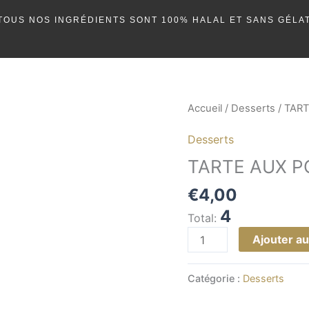
TOUS NOS INGRÉDIENTS SONT 100% HALAL ET SANS GÉLAT
quantité
Accueil
/
Desserts
/ TAR
de
Desserts
TARTE
AUX
TARTE AUX 
POMMES
€
4,00
4
Total:
Ajouter au
Catégorie :
Desserts