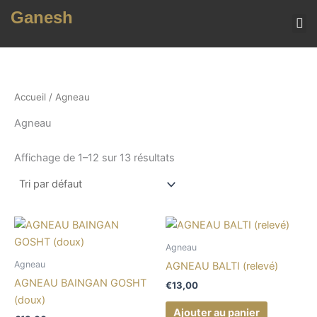
Aller
Ganesh
au
contenu
MENU (TOUS NOS 
Accueil
/ Agneau
Agneau
Affichage de 1–12 sur 13 résultats
Agneau
Agneau
AGNEAU BALTI (relevé)
AGNEAU BAINGAN GOSHT
€
13,00
(doux)
Ajouter au panier