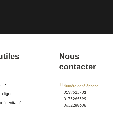
utiles
Nous
contacter
arte
Numéro de téléphone :
0139625731
 ligne
0175265599
nfidentialité
0652288608