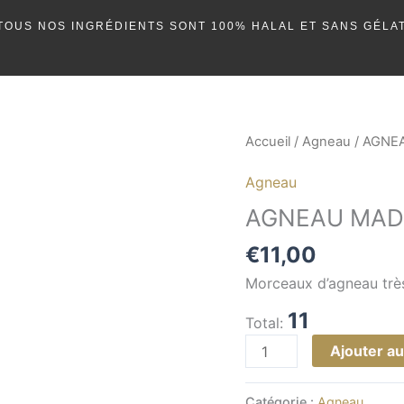
TOUS NOS INGRÉDIENTS SONT 100% HALAL ET SANS GÉLAT
quantité
Accueil
/
Agneau
/ AGNEA
de
Agneau
AGNEAU
MADRAS
AGNEAU MADR
(relevé)
€
11,00
Morceaux d’agneau trè
11
Total:
Ajouter au
Catégorie :
Agneau