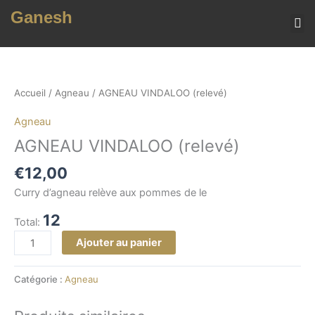
Aller
Ganesh
au
contenu
MENU (TOUS NOS 
quantité
de
AGNEAU
Accueil
/
Agneau
/ AGNEAU VINDALOO (relevé)
VINDALOO
Agneau
(relevé)
AGNEAU VINDALOO (relevé)
€
12,00
Curry d’agneau relève aux pommes de le
12
Total:
Ajouter au panier
Catégorie :
Agneau