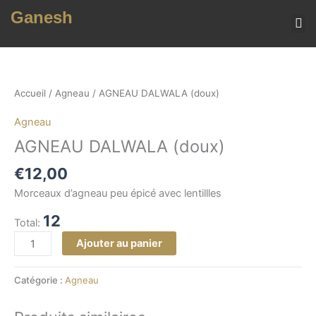
Aller
Ganesh
au
contenu
MENU (TOUS NOS 
quantité
de
AGNEAU
Accueil
/
Agneau
/ AGNEAU DALWALA (doux)
DALWALA
Agneau
(doux)
AGNEAU DALWALA (doux)
€
12,00
Morceaux d’agneau peu épicé avec lentillles
12
Total:
Ajouter au panier
Catégorie :
Agneau